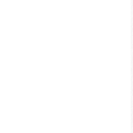
日月潭自行車步道
請勿夜間騎乘
潭區坡度參考