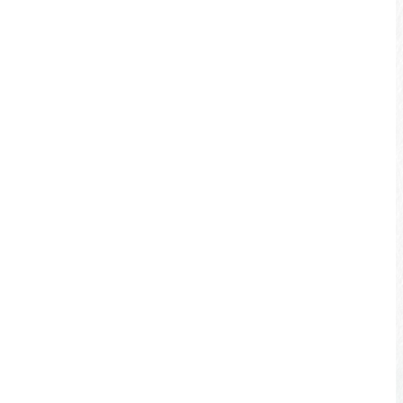
台21線(66k~69k)向山~頭社路段。
台21甲線(0~1.5k)九龍路口~文武廟路
段。
台21甲線(7.5~13.5k)伊達邵~玄光寺碼頭
路段。
台21甲線(17.5k~19.5k)環潭1號隧道~頭
社路段。