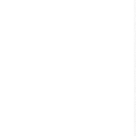
如需轉彎、變換車道前，務必先
留意前後左右有無來車。
下坡路段建議以點煞方式(左右手
同時連續輕煞)進行減速。
騎乘時可適當使用鈴鐺來提醒周
邊用路人。
請勿並排騎乘，會影響其他用路