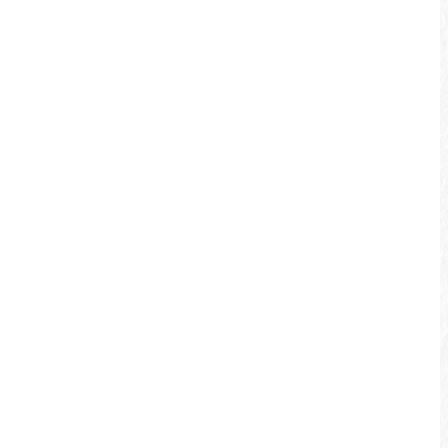
環潭公路險降(昇)坡路段