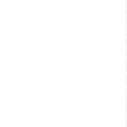
人權益與自身安全性。
請根據租車店加指示使用車輛，
嚴禁超載。
騎乘前針對騎乘路線了解相關資
訊，可以提升騎乘體驗與安全
性。