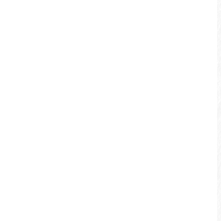
於步道騎乘時，請與行人保持和
善相互禮讓。
於一般道路騎乘時，盡可能靠右
行駛，保持騎乘穩定。
嚴格禁止於騎乘過程中使用手
機、相機等。