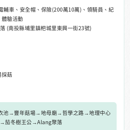
含電輔車、安全帽、保險(200萬10萬)、領騎員、紀
、體驗活動
聚落 (南投縣埔里鎮杷城里東興一街23號)
場採菇
泉洗衣池→豐年菇場→地母廟→哲學之路→地理中心
茄冬樹王公→Alang聚落