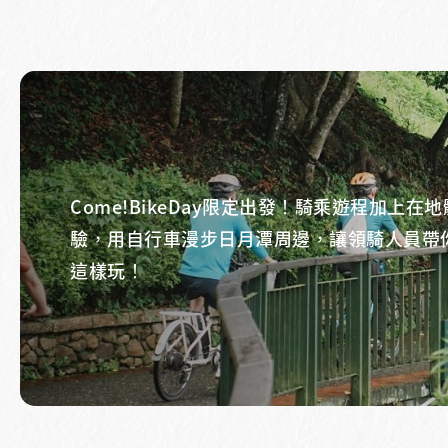
Come!BikeDay限定出發！騎乘遊程加上在地
驗，用自行車漫步日月潭周邊，讓領騎人員帶
這樣玩！