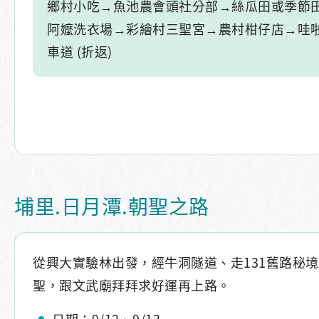
鄉村小吃→魚池農會頭社分部→絲瓜田或季節田
阿嬤洗衣場→彩繪村三聖宮→農村柑仔店→哇啦
車道 (折返)
埔里.日月潭.朝聖之路
從興大實驗林出發，經牛洞隧道、走131舊路秘
聖，跟文武廟拜拜求好運再上路。
日期：9/12、9/13