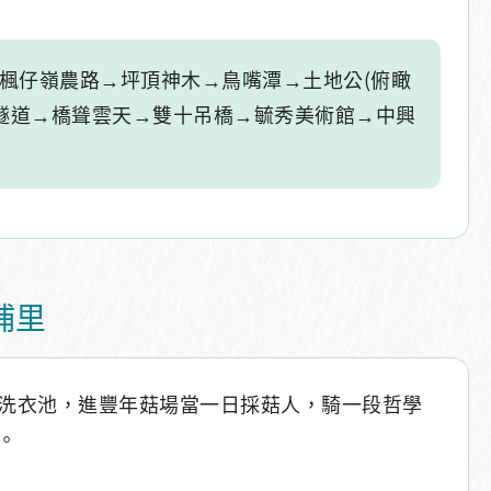
楓仔嶺農路→坪頂神木→鳥嘴潭→土地公(俯瞰
龍隧道→橋聳雲天→雙十吊橋→毓秀美術館→中興
埔里
洗衣池，進豐年菇場當一日採菇人，騎一段哲學
。