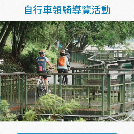
自行車領騎導覽活動
體
你