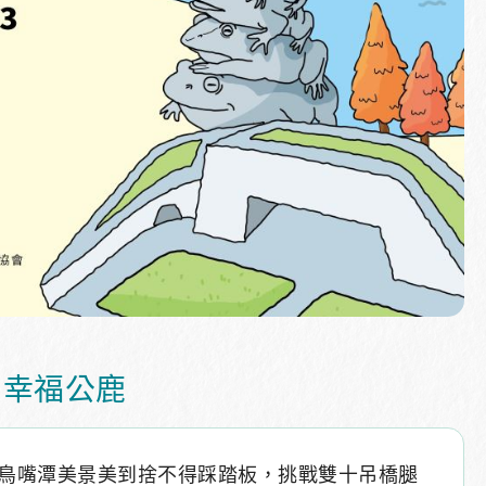
.幸福公鹿
鳥嘴潭美景美到捨不得踩踏板，挑戰雙十吊橋腿