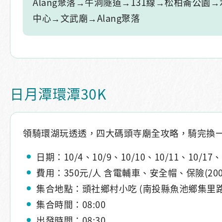
Alang聚落→牛洞隧道→131線→松柏崙公園
中心→文武廟→Alang聚落
日月潭環潭30K
領騎環湖玩透透，四大碼頭寺廟全攻略，騎完換
日期：10/4、10/9、10/10、10/11、10/17、1
費用：350元/人 含電輔車、安全帽、保險(2
集合地點：頭社鄉村小吃 (南投縣魚池鄉集里路
集合時間：08:00
出發時間：08:30