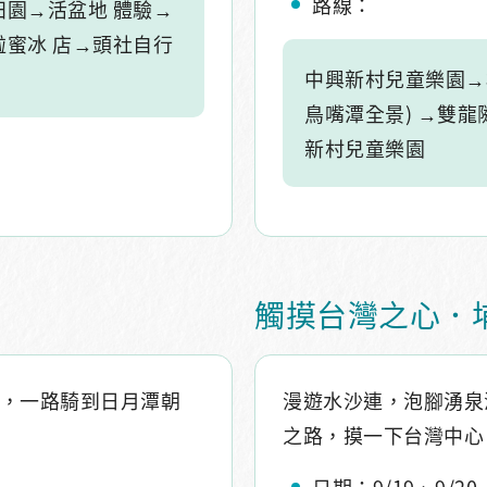
路線：
園→活盆地 體驗→
蜜冰 店→頭社自行
中興新村兒童樂園→
鳥嘴潭全景) →雙
新村兒童樂園
觸摸台灣之心．
境，一路騎到日月潭朝
漫遊水沙連，泡腳湧泉
之路，摸一下台灣中心
日期：9/19、9/20