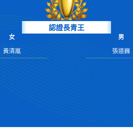
認證長青王
女
男
黃清嵐
張道巍