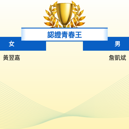
認證青春王
女
男
黃翌嘉
詹凱斌