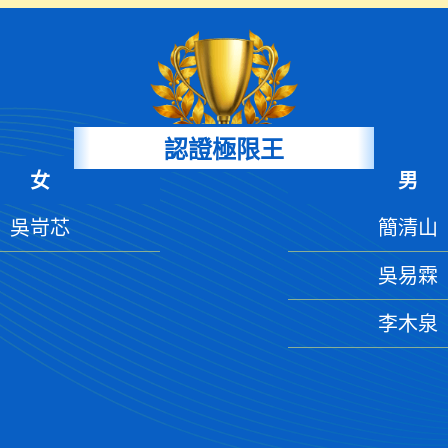
認證極限王
女
男
吳岢芯
簡清山
吳易霖
李木泉