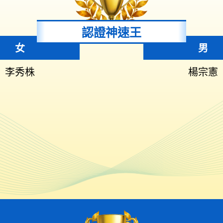
認證神速王
女
男
李秀株
楊宗憲