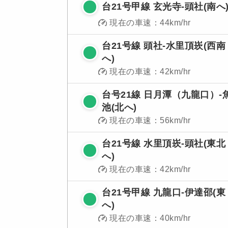
台21号甲線 玄光寺-頭社(南へ
現在の車速：44km/hr
台21号線 頭社-水里頂崁(西南
へ)
現在の車速：42km/hr
台号21線 日月潭（九龍口）-
池(北へ)
現在の車速：56km/hr
台21号線 水里頂崁-頭社(東北
へ)
現在の車速：42km/hr
台21号甲線 九龍口-伊達邵(東
へ)
現在の車速：40km/hr