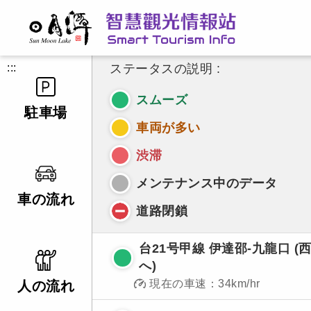
:::
ステータスの説明 :
スムーズ
駐車場
車両が多い
渋滞
メンテナンス中のデータ
車の流れ
道路閉鎖
台21号甲線 伊達邵-九龍口 (
へ)
現在の車速：34km/hr
人の流れ