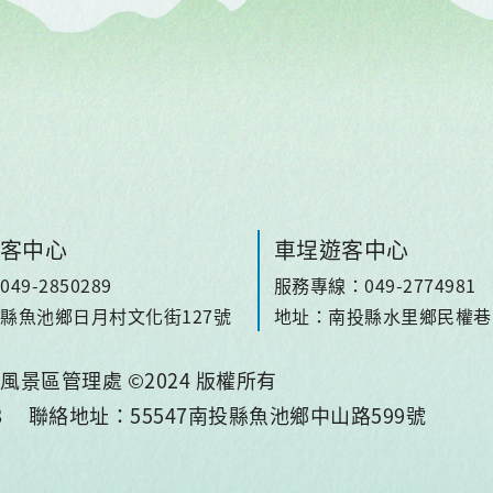
客中心
車埕遊客中心
9-2850289
服務專線：049-2774981
縣魚池鄉日月村文化街127號
地址：南投縣水里鄉民權巷1
景區管理處 ©2024 版權所有
68
聯絡地址：55547南投縣魚池鄉中山路599號