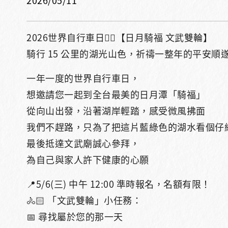
2026/05/11
2026世界自行車日🚴‍♀️【日月騎福 文武雙輪】
騎行 15 公里的湖光山色，祈禱一整年的平安順
一年一度的世界自行車日，
想邀請您一起到全台最美的日月潭「騎福」
從向山出發，沿著湖岸輕踏，感受微風拂面
我們不趕路，只為了把這片藍綠色的湖水看個仔
最後抵達文武廟誠心參拜，
為自己與家人許下健康的心願
📍5/6(三) 中午 12:00 準時報名，名額有限！
🚴🏻 「文武雙輪」小任務：
📅 尋找屬於您的那一天