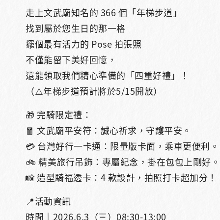
走上文武廟知名的 366 個「年梯步道」
找到屬於您生日的那一格
擺個最有活力的 Pose 拍張照
不僅能留下美好回憶，
還能領取我們精心準備的「四重好禮」！
（⚠️年梯步道預計將於5/15開放）
🎁 完騎限定禮：
🧧 文武廟平安符：誠心祈求，守護平安。
💳 台灣好行一卡通：限量版卡面，乘車更便利。
🚲 精美旅行吊飾：專屬紀念，掛在包包上剛好。
📸 造型騎福透卡：4 款設計，拍照打卡超加分！
📍活動資訊
時間｜2026.6.3（三）08:30-13:00