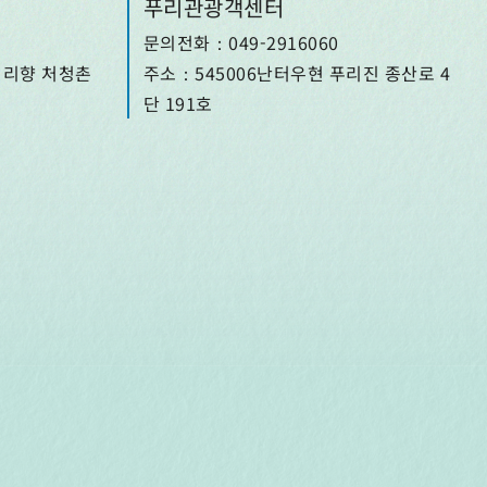
푸리관광객센터
문의전화：049-2916060
이리향 처청촌
주소：545006난터우현 푸리진 종산로 4
단 191호