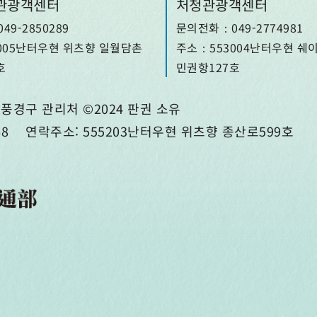
관광객센터
처청관광객센터
9-2850289
문의전화：049-2774981
005난터우현 위츠향 일월담촌
주소：553004난터우현 쉐
호
민권항127호
풍경구 관리처 ©2024 판권 소유
668
연락주소: 555203난터우현 위츠향 종산로599호