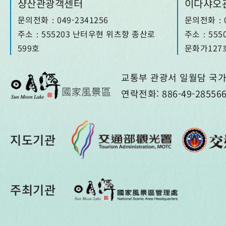
샹산관광객센터
이다샤오
문의전화：049-2341256
문의전화：04
주소：555203 난터우현 위츠향 종산로
주소：555
599호
문화가127
교통부 관광서 일월담 국가
연락전화: 886-49-2855
지도기관
주최기관