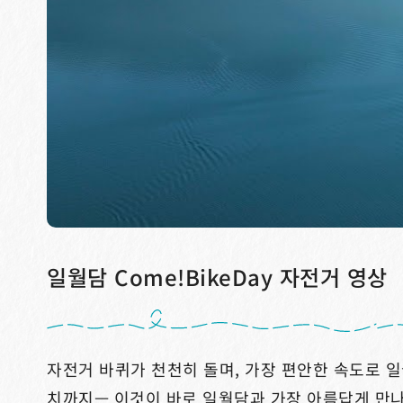
일월담 Come!BikeDay 자전거 영상
자전거 바퀴가 천천히 돌며, 가장 편안한 속도로 일
치까지— 이것이 바로 일월담과 가장 아름답게 만