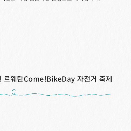
년 르웨탄Come!BikeDay 자전거 축제