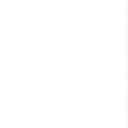
지우와디예샹 (九蛙疊像)
건기 동안 물에서 모습을 드러내는 아홉 마리의
개구리가 겹겹이 쌓인 모습은 계절 한정의 포토
스팟입니다. 실제로 이 아홉 마리의 개구리는
일월담의 전력 발전을 위한 수위 변화를 기록하