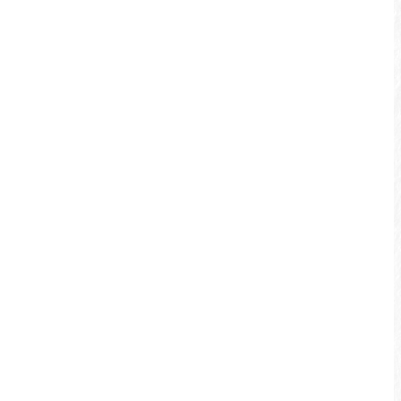
따라 많은 원생의 필통수가 앞쪽의 UFO같은 케
이블카 스테이션과 어우러져 원시와 현대가 교
차되는 것 같은 르웨탄의 다양한 모습을 보여줍
니다.
쉐이와터우 산책길의 일부는 끌어당
기는 홈이 있어, 자전거를 조심스럽
게 밀고 지나가세요.
정보 추천