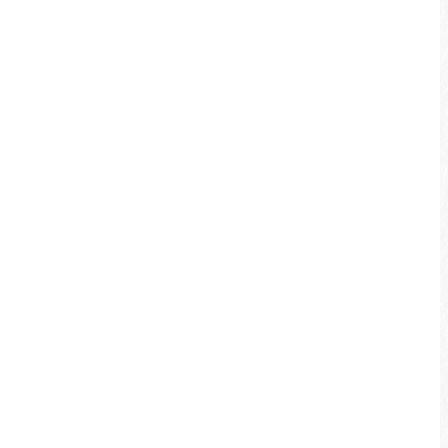
주변 명소
지우와디예샹, 르월반석 수상 활동 센터, 르웨
탄 케이블카 역, 이다사오 친수 산책길.