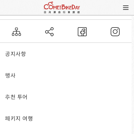
자전거 코스
이다사오 구간
공지사항
이다사오 구간
이다사오 구간은 활기찬 이다사오 올드 스트리트에
행사
서 시작하여 쉐이와터우 산책길로 연결됩니다. 도중
에 화려한 케이블카와 유명한 지우와디예샹 조각상
추천 투어
을 볼 수 있습니다. 최근 완공된 "이다사오(다크라
하) 수상 자전거길"는 길이 600미터로 호수와 산의
패키지 여행
멋진 전망을 제공하며, 원주민 특색의 "대어 플랫
폼"과 "어망 꽃 아치" 등의 설치 예술을 감상할 수