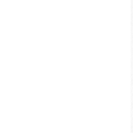
일월반석 수상 활동 센터
일월담 케이블카 역 옆에 위치한 일월반석 수상
활동 센터에서는 SUP 및 카약과 같은 다양한
수상 시설을 제공하며, 전문 강사가 이끌어 다
양한 일월담의 활동을 경험할 수 있습니다.