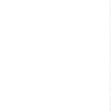
르웨탄 케이블카
르웨탄 케이블카는 르웨탄의 이다사오와 구족
문화촌을 연결하며, 케이블카에서 르웨탄의 미
쉘린 3스타 호수 경관을 한 눈에 담을 수 있고,
살랑살랑 불어오는 미풍을 마시며 둘러싸인 산
들을 감상할 수 있습니다.
자세히