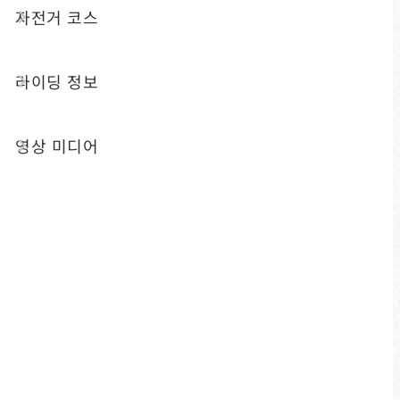
자전거 코스
있어 특별한 자전거 여행을 즐길 수 있습니다.
라이딩 정보
난이도
코스 길이
약 1.5Km
영상 미디어
탑승 시간
출발점
약 10분
쉐이와터우↔르웨탄
케이블카역
도로 정보
포장된 산책로, 부드럽
고 쉽게 탈 수 있음