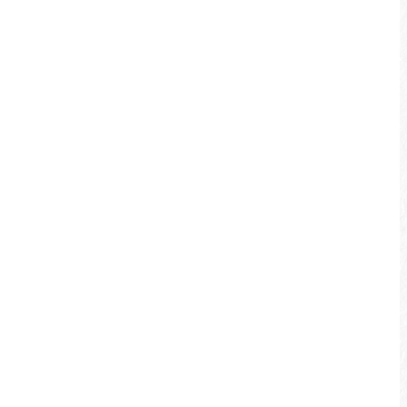
이다사오 친수 산책길
길이가 2.4km인 이다사오 산책길은 중화 텔레
콤에서 시작해 르웨탄 케이블카 스테이션을 거
쳐 쉐이와터우까지 이어집니다. 나무길이 호숫
가를 따라 조성되어 있으며, 길가의 비탈길을