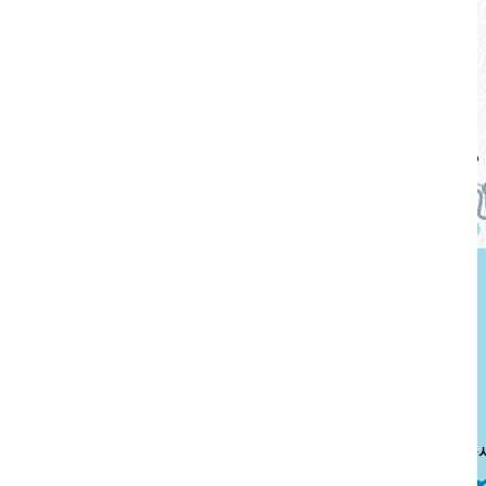
Swipe
to View Map