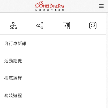
自行車路線
松柏崙段
自行車新訊
松柏崙段
松柏崙段全長約1.5公里，串聯了松柏崙至大竹
活動總覽
湖，車道坡度平緩，道路兩旁生態盎然充滿綠意，
偶爾從林葉間隙中透出湖面的景觀，下午騎乘至大
推薦遊程
竹湖還可欣賞大竹湖的美麗夕陽，可搭配文武廟及
年梯來一趟祈福之旅。
套裝遊程