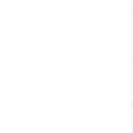
松柏崙步道
曾是邵族祖先登陸往返埔里社「收番租」的
路線，更是他們袁姓氏頭目祖靈祭的重要場
所。在日月潭未蓄水時，是重要的挑鹽古
道。
景點介紹