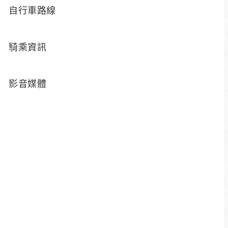
自行車路線
難度
單程路線
約1.5公里
騎乘資訊
騎乘時間
起訖點
約20分鐘
松柏崙
影音媒體
↔大竹湖
路況資訊
公路路段、下坡注意
左右拖曳
觀看地圖