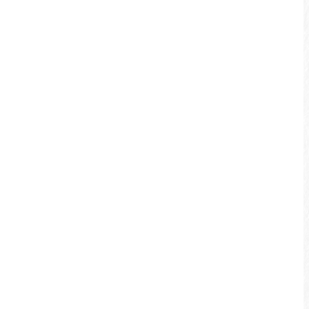
松柏崙自然公園
有著原始森林氣息的松柏崙自然公園，是早
期邵族原住民往返於埔里進行運鹽交易必經
的山林古道。漫步在松柏崙自然步道之中，