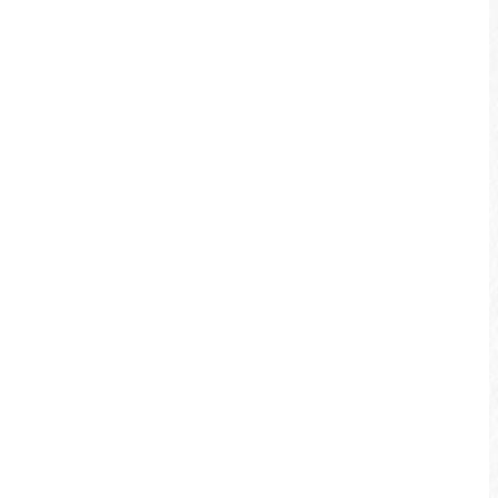
綠意盎然的草木點綴兩旁，聆聽林間的蟲鳴
鳥叫，登上展望台俯瞰日月潭，山水美景盡
收眼底。