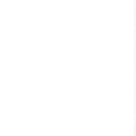
大竹湖步道
全長僅200公尺是潭區最短步道，潭邊獨特沙
洲地形孕育豐富生態環境。鮮少人知的武界
引水道出水口，更是觀賞日月湧泉的絕佳位
置。
景點介紹