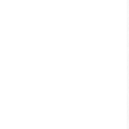
沿線景點
松柏崙步道
、
松柏崙自然公園
、
大竹湖步
道
、
大竹湖觀景台