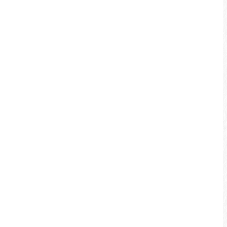
大竹湖觀景台
從大竹湖步道公路下方的停車場旁進入，不
遠處便有一座觀景台，由上方俯瞰可看到日
月潭有名的日月湧泉，也就是武界引水道注
水孔，遇水量大時還能看到噴發的湧泉。另
外，觀景台鄰近水鳥濕地，每到候鳥遷移之
際，能觀賞到不同水鳥聚集於此渡冬。