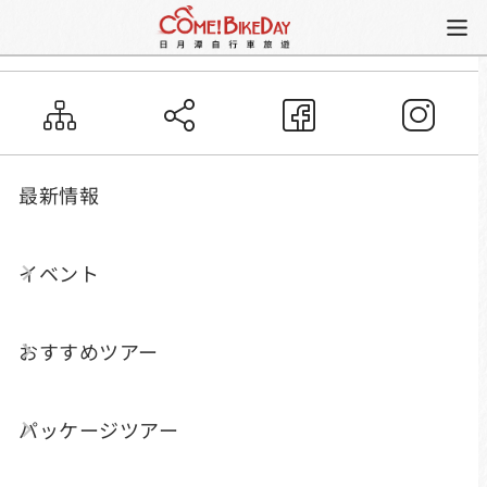
サイクリングルート
その他のルート
その他のルート
最新情報
イベント
埔里エリア
おすすめツアー
起伏に富んだ丘陵と盆地から成る埔里鎮。
どのコースもチャレンジ性を有しているの
で、ダイエット効果が期待できるコースと言
パッケージツアー
えるでしょう。くねくねと曲がる山道もまた