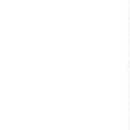
どちらも素晴らしい旅があなたを待ち受け
ています。
集集エリア
レトロな雰囲気が漂う小さな集集の町を訪
れたのなら、自転車に乗って集集緑トンネ
ルをのんびりサイクリングする旅は外せま
せん。クスノキが鬱蒼と生い茂る緑のトン
ネルを走り抜ければ、傍らを小型列車が通
過していきます。途中、コーヒーブレイクで
体を休めて、小さな町の風情を感じてみま
しょう。これこそ、集集でしか味わえない