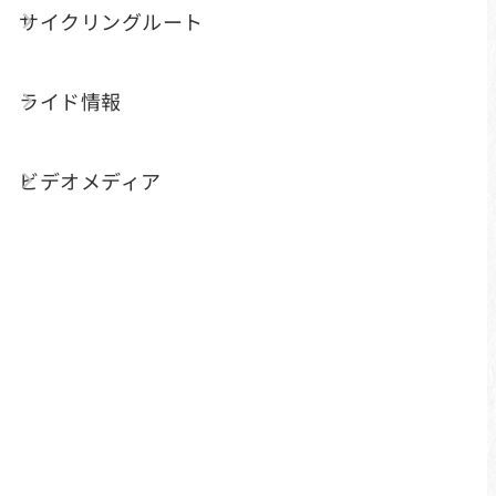
難易度を高めています。途中、水田や山の景
サイクリングルート
色、渓流がサイクリングのお伴をしてくれま
す。埔里市内から日月潭まで繋がっています
ライド情報
ので、実力あるサイクリストはぜひチャレ
ンジしてみてください。
ビデオメディア
水里、車埕エリア
水里と車埕は、その昔林業が栄えた地域で
す。ここでは水の澄んだ水里渓流や集集線鉄
道がサイクリングのお伴です。水里郷の水岸
自転車道をサイクリングするもよし、素朴
で古風な車埕駅からスタートするもよし。