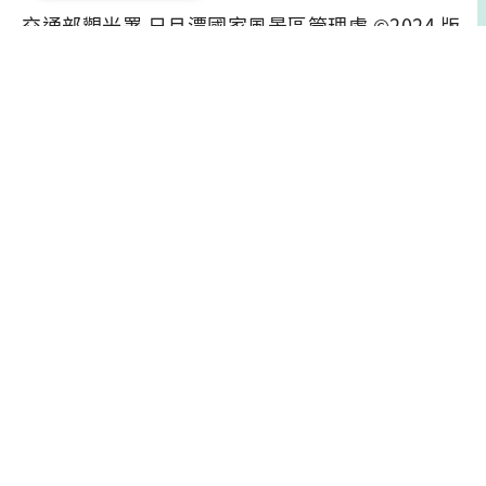
交通部觀光署 日月潭國家風景區管理處 ©2024 版
權所有
聯絡電話：(049)2855668
聯絡地址：55547南投縣魚池鄉中山路599號
指導單位
主辦單位