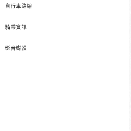
集章活動⊹14顆日月潭石無限期開放
自行車路線
活動地點：向山遊客中心、伊達邵遊客中
騎乘資訊
心、水社綜合商場 、日月潭青年活動中心
活動時間：無期限開放
影音媒體
勇闖日月潭 三大運動認證
活動地點：日月潭地區
活動時間：2026/1/1-2026/12/31
每頁筆數：8 頁次：1 / 1